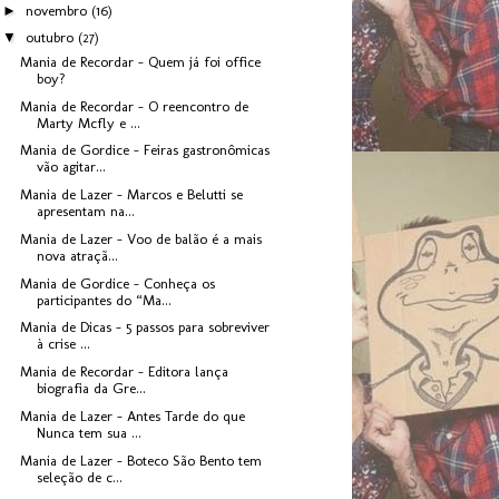
►
novembro
(16)
▼
outubro
(27)
Mania de Recordar - Quem já foi office
boy?
Mania de Recordar - O reencontro de
Marty Mcfly e ...
Mania de Gordice - Feiras gastronômicas
vão agitar...
Mania de Lazer - Marcos e Belutti se
apresentam na...
Mania de Lazer - Voo de balão é a mais
nova atraçã...
Mania de Gordice - Conheça os
participantes do “Ma...
Mania de Dicas - 5 passos para sobreviver
à crise ...
Mania de Recordar - Editora lança
biografia da Gre...
Mania de Lazer - Antes Tarde do que
Nunca tem sua ...
Mania de Lazer - Boteco São Bento tem
seleção de c...