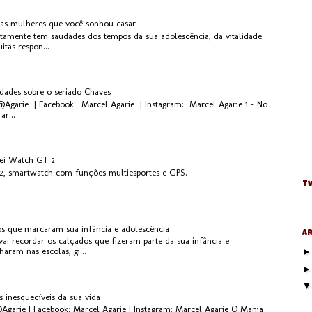
 as mulheres que você sonhou casar
rtamente tem saudades dos tempos da sua adolescência, da vitalidade
tas respon...
idades sobre o seriado Chaves
 @Agarie | Facebook: Marcel Agarie | Instagram: Marcel Agarie 1 - No
ar...
ei Watch GT 2
, smartwatch com funções multiesportes e GPS.
Tw
os que marcaram sua infância e adolescência
Ar
ai recordar os calçados que fizeram parte da sua infância e
aram nas escolas, gi...
s inesquecíveis da sua vida
@Agarie | Facebook: Marcel Agarie | Instagram: Marcel Agarie O Mania