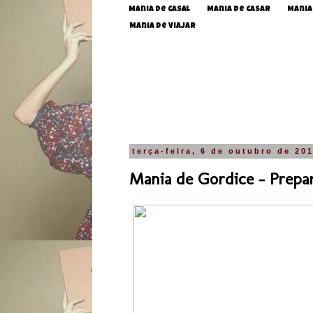
Mania de Casal
Mania de Casar
Mania
Mania de Viajar
terça-feira, 6 de outubro de 20
Mania de Gordice - Prepa