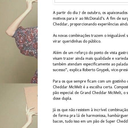
A partir do dia 7 de outubro, os apaixonado
motivos para ir ao McDonald’s. A fim de sur
Cheddar, proporcionando experiências ainda
As novas combinações trazem o inigualável
virar queridinhas do público.
Além de um reforço do ponto de vista gastro
visam trazer ainda mais qualidade e varied
também atendam especificamente ao paladar 
sucesso”, explica Roberto Gnypek, vice-pre
Para os que sempre ficam com um gostinho 
Cheddar McMelt é a escolha certa. Compost
pão especial de Grand Cheddar McMelt, o s
dose dupla.
Já os que não resistem à incrível combinaç
de forma pra lá de harmoniosa, hambúrguer, 
bacon, tudo isso em um pão de Super Chedd