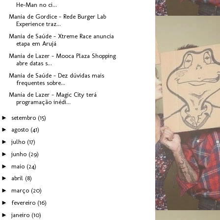
He-Man no ci...
Mania de Gordice - Rede Burger Lab
Experience traz...
Mania de Saúde - Xtreme Race anuncia
etapa em Arujá
Mania de Lazer - Mooca Plaza Shopping
abre datas s...
Mania de Saúde - Dez dúvidas mais
frequentes sobre...
Mania de Lazer - Magic City terá
programação inédi...
►
setembro
(15)
►
agosto
(41)
►
julho
(17)
►
junho
(29)
►
maio
(24)
►
abril
(8)
►
março
(20)
►
fevereiro
(16)
►
janeiro
(10)