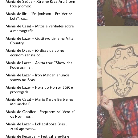
Mania de Saúde - Xtreme Race Arujá tem
lote promoc...
Mania de Rir - “Eri Jonhson – Pra Ver se
Lota”, co...
Mania de Casal - Mitos e verdades sobre
a mamografia
Mania de Lazer - Gusttavo Lima na Villa
Country
Mania de Dicas - 10 dicas de como
economizar na co...
Mania de Lazer - Anitta traz “Show das
Poderosinha...
Mania de Lazer - Iron Maiden anuncia
shows no Brasil
Mania de Lazer - Hora do Horror 2015 é
prorrogada
Mania de Casal - Mario Kart e Barbie no
McLanche F...
Mania de Gordice - Preparem-se! Vem aí
os Novinhos...
Mania de Lazer - Lollapalooza Brasil
2016 apresent...
Mania de Recordar - Festival She-Ra e