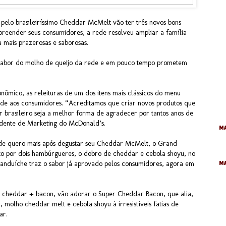
s pelo brasileiríssimo Cheddar McMelt vão ter três novos bons
preender seus consumidores, a rede resolveu ampliar a família
 mais prazerosas e saborosas.
 sabor do molho de queijo da rede e em pouco tempo prometem
nômico, as releituras de um dos itens mais clássicos do menu
ade aos consumidores. “Acreditamos que criar novos produtos que
brasileiro seja a melhor forma de agradecer por tantos anos de
sidente de Marketing do McDonald’s.
Ma
de quero mais após degustar seu Cheddar McMelt, o Grand
o por dois hambúrgueres, o dobro de cheddar e cebola shoyu, no
anduíche traz o sabor já aprovado pelos consumidores, agora em
M
ão cheddar + bacon, vão adorar o Super Cheddar Bacon, que alia,
molho cheddar melt e cebola shoyu à irresistíveis fatias de
ar.