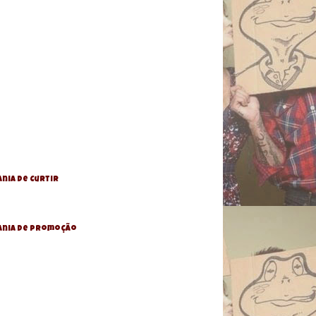
nia de Curtir
ania De Promoção