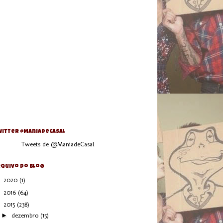
itter @ManiaDeCasal
Tweets de @ManiadeCasal
quivo do blog
►
2020
(1)
►
2016
(64)
▼
2015
(238)
►
dezembro
(15)