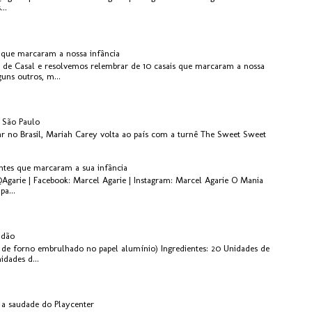
..
s que marcaram a nossa infância
 de Casal e resolvemos relembrar de 10 casais que marcaram a nossa
guns outros, m...
 São Paulo
r no Brasil, Mariah Carey volta ao país com a turnê The Sweet Sweet
antes que marcaram a sua infância
@Agarie | Facebook: Marcel Agarie | Instagram: Marcel Agarie O Mania
pa...
idão
de forno embrulhado no papel alumínio) Ingredientes: 20 Unidades de
dades d...
 a saudade do Playcenter