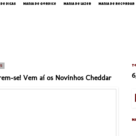
 de Dicas
Mania de Gordice
Mania de Lazer
Mania de Recordar
15
To
6
rem-se! Vem aí os Novinhos Cheddar
M