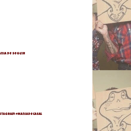
nia de Seguir
stagram @ManiaDeCasal