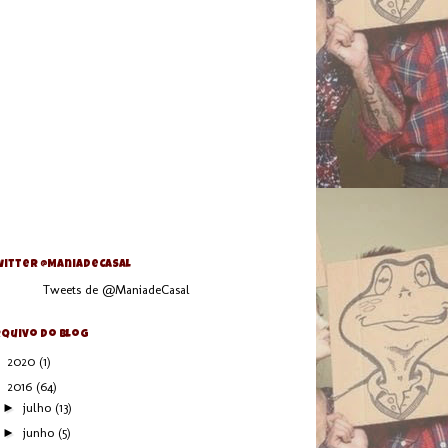
itter @ManiaDeCasal
Tweets de @ManiadeCasal
quivo do blog
►
2020
(1)
▼
2016
(64)
►
julho
(13)
►
junho
(5)