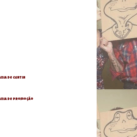
nia de Curtir
ania De Promoção