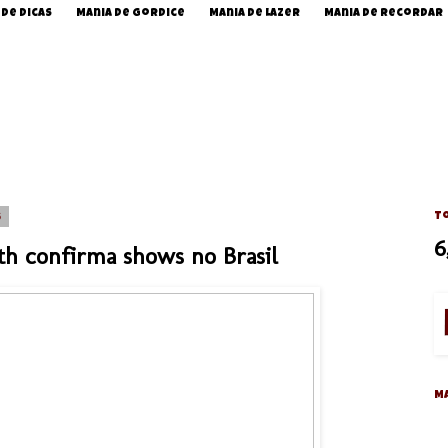
 de Dicas
Mania de Gordice
Mania de Lazer
Mania de Recordar
6
To
6
th confirma shows no Brasil
M