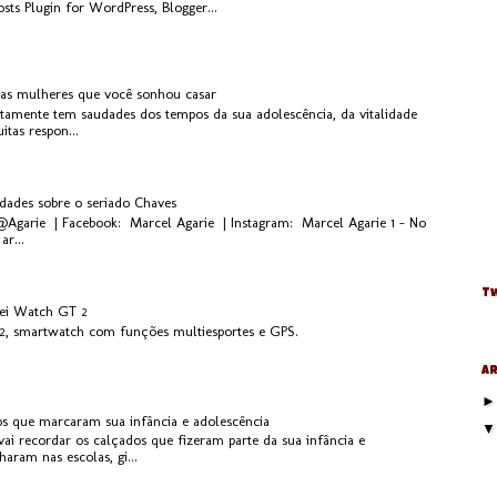
 as mulheres que você sonhou casar
rtamente tem saudades dos tempos da sua adolescência, da vitalidade
tas respon...
idades sobre o seriado Chaves
 @Agarie | Facebook: Marcel Agarie | Instagram: Marcel Agarie 1 - No
ar...
Tw
ei Watch GT 2
, smartwatch com funções multiesportes e GPS.
Ar
os que marcaram sua infância e adolescência
ai recordar os calçados que fizeram parte da sua infância e
aram nas escolas, gi...