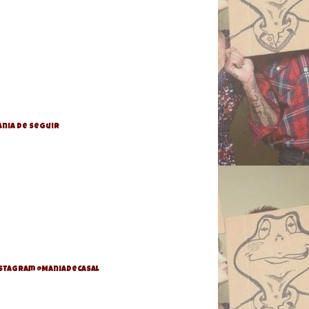
nia de Seguir
stagram @ManiaDeCasal