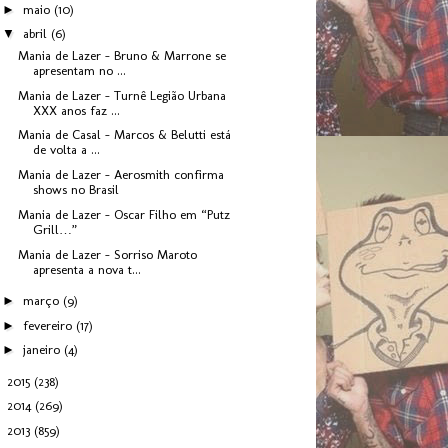
►
maio
(10)
▼
abril
(6)
Mania de Lazer - Bruno & Marrone se
apresentam no ...
Mania de Lazer - Turnê Legião Urbana
XXX anos faz ...
Mania de Casal - Marcos & Belutti está
de volta a ...
Mania de Lazer - Aerosmith confirma
shows no Brasil
Mania de Lazer - Oscar Filho em “Putz
Grill…”
Mania de Lazer - Sorriso Maroto
apresenta a nova t...
►
março
(9)
►
fevereiro
(17)
►
janeiro
(4)
►
2015
(238)
►
2014
(269)
►
2013
(859)