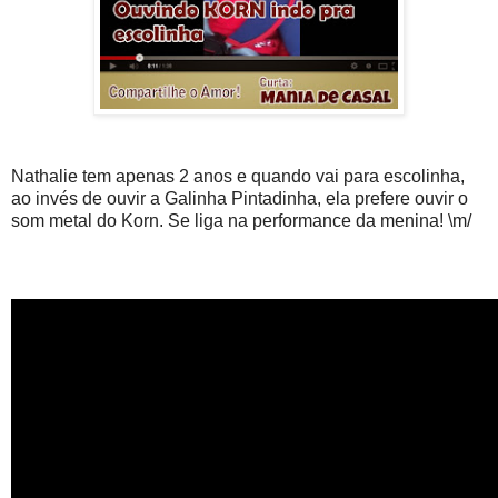
Nathalie tem apenas 2 anos e quando vai para escolinha,
ao invés de ouvir a Galinha Pintadinha, ela prefere ouvir o
som metal do Korn. Se liga na performance da menina! \m/