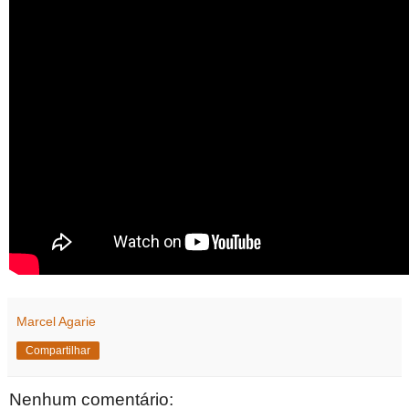
Marcel Agarie
Compartilhar
Nenhum comentário: