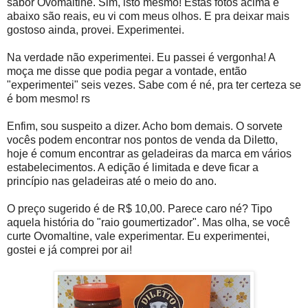
sabor Ovomaltine. Sim, isto mesmo! Estas fotos acima e
abaixo são reais, eu vi com meus olhos. E pra deixar mais
gostoso ainda, provei. Experimentei.
Na verdade não experimentei. Eu passei é vergonha! A
moça me disse que podia pegar a vontade, então
"experimentei" seis vezes. Sabe com é né, pra ter certeza se
é bom mesmo! rs
Enfim, sou suspeito a dizer. Acho bom demais. O sorvete
vocês podem encontrar nos pontos de venda da Diletto,
hoje é comum encontrar as geladeiras da marca em vários
estabelecimentos. A edição é limitada e deve ficar a
princípio nas geladeiras até o meio do ano.
O preço sugerido é de R$ 10,00. Parece caro né? Tipo
aquela história do "raio goumertizador". Mas olha, se você
curte Ovomaltine, vale experimentar. Eu experimentei,
gostei e já comprei por ai!