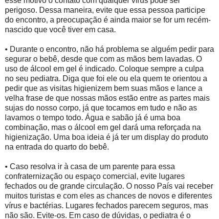
esse motivo o contato com qualquer vírus pode ser
perigoso. Dessa maneira, evite que essa pessoa participe
do encontro, a preocupação é ainda maior se for um recém-
nascido que você tiver em casa.
• Durante o encontro, não há problema se alguém pedir para
segurar o bebê, desde que com as mãos bem lavadas. O
uso de álcool em gel é indicado. Coloque sempre a culpa
no seu pediatra. Diga que foi ele ou ela quem te orientou a
pedir que as visitas higienizem bem suas mãos e lance a
velha frase de que nossas mãos estão entre as partes mais
sujas do nosso corpo, já que tocamos em tudo e não as
lavamos o tempo todo. Água e sabão já é uma boa
combinação, mas o álcool em gel dará uma reforçada na
higienização. Uma boa ideia é já ter um display do produto
na entrada do quarto do bebê.
• Caso resolva ir à casa de um parente para essa
confraternização ou espaço comercial, evite lugares
fechados ou de grande circulação. O nosso País vai receber
muitos turistas e com eles as chances de novos e diferentes
vírus e bactérias. Lugares fechados parecem seguros, mas
não são. Evite-os. Em caso de dúvidas, o pediatra é o