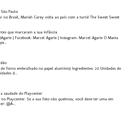
 São Paulo
r no Brasil, Mariah Carey volta ao país com a turnê The Sweet Sweet
antes que marcaram a sua infância
@Agarie | Facebook: Marcel Agarie | Instagram: Marcel Agarie O Mania
pa...
idão
de forno embrulhado no papel alumínio) Ingredientes: 20 Unidades de
dades d...
 a saudade do Playcenter
ta no Playcenter. Se a sua foto não queimou, você deve ter uma em
ter: @A...