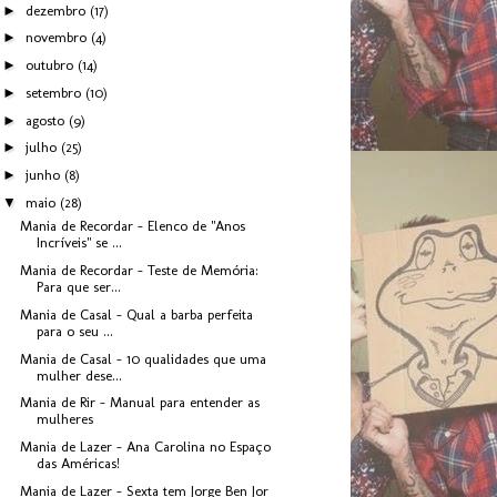
►
dezembro
(17)
►
novembro
(4)
►
outubro
(14)
►
setembro
(10)
►
agosto
(9)
►
julho
(25)
►
junho
(8)
▼
maio
(28)
Mania de Recordar - Elenco de "Anos
Incríveis" se ...
Mania de Recordar - Teste de Memória:
Para que ser...
Mania de Casal - Qual a barba perfeita
para o seu ...
Mania de Casal - 10 qualidades que uma
mulher dese...
Mania de Rir - Manual para entender as
mulheres
Mania de Lazer - Ana Carolina no Espaço
das Américas!
Mania de Lazer - Sexta tem Jorge Ben Jor