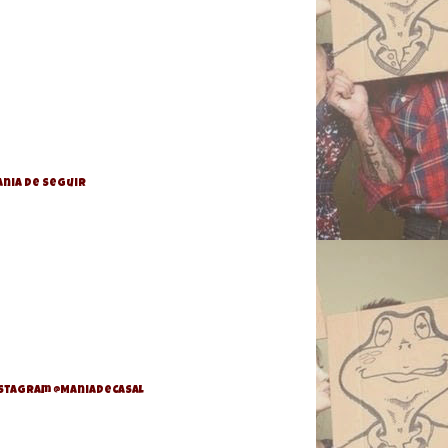
nia de Seguir
stagram @ManiaDeCasal