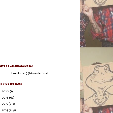
itter @ManiaDeCasal
Tweets de @ManiadeCasal
quivo do blog
►
2020
(1)
►
2016
(64)
►
2015
(238)
▼
2014
(269)