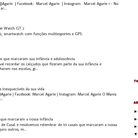
 @Agarie | Facebook: Marcel Agarie | Instagram: Marcel Agarie 1 - No
ar...
ei Watch GT 2
, smartwatch com funções multiesportes e GPS.
os que marcaram sua infância e adolescência
ai recordar os calçados que fizeram parte da sua infância e
aram nas escolas, gi...
Tw
s inesquecíveis da sua vida
@Agarie | Facebook: Marcel Agarie | Instagram: Marcel Agarie O Mania
..
Ar
s que marcaram a nossa infância
 de Casal e resolvemos relembrar de 10 casais que marcaram a nossa
guns outros, m...