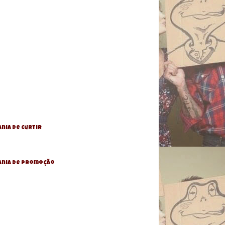
nia de Curtir
ania De Promoção