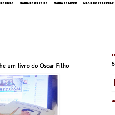
 de Dicas
Mania de Gordice
Mania de Lazer
Mania de Recordar
To
6
e um livro do Oscar Filho
M