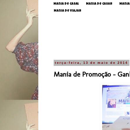
Mania de Casal
Mania de Casar
Mania
Mania de Viajar
terça-feira, 13 de maio de 2014
Mania de Promoção - Ganh