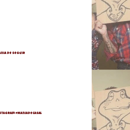
nia de Seguir
stagram @ManiaDeCasal