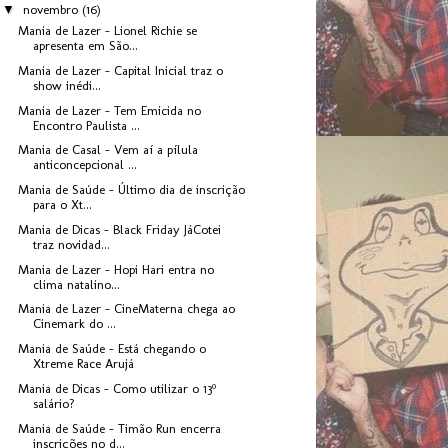
▼
novembro
(16)
Mania de Lazer - Lionel Richie se
apresenta em São...
Mania de Lazer - Capital Inicial traz o
show inédi...
Mania de Lazer - Tem Emicida no
Encontro Paulista ...
Mania de Casal - Vem aí a pílula
anticoncepcional ...
Mania de Saúde - Último dia de inscrição
para o Xt...
Mania de Dicas - Black Friday JáCotei
traz novidad...
Mania de Lazer - Hopi Hari entra no
clima natalino...
Mania de Lazer - CineMaterna chega ao
Cinemark do ...
Mania de Saúde - Está chegando o
Xtreme Race Arujá
Mania de Dicas - Como utilizar o 13º
salário?
Mania de Saúde - Timão Run encerra
inscrições no d...