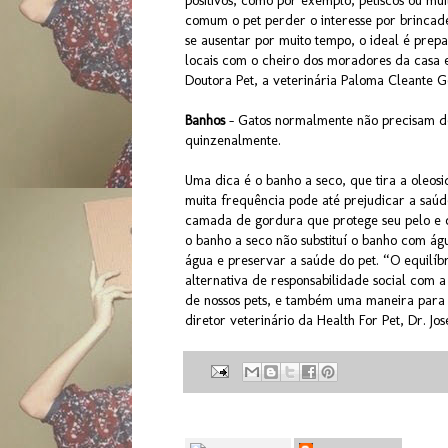
positivos, como por exemplo, petiscos ou mu
comum o pet perder o interesse por brincadei
se ausentar por muito tempo, o ideal é prepa
locais com o cheiro dos moradores da casa e
Doutora Pet, a veterinária Paloma Cleante G
Banhos
- Gatos normalmente não precisam de
quinzenalmente.
Uma dica é o banho a seco, que tira a oleo
muita frequência pode até prejudicar a saú
camada de gordura que protege seu pelo e co
o banho a seco não substituí o banho com ág
água e preservar a saúde do pet. “O equilí
alternativa de responsabilidade social com
de nossos pets, e também uma maneira para e
diretor veterinário da Health For Pet, Dr. Jos