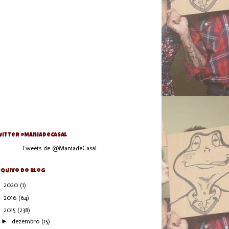
itter @ManiaDeCasal
Tweets de @ManiadeCasal
quivo do blog
►
2020
(1)
►
2016
(64)
▼
2015
(238)
►
dezembro
(15)