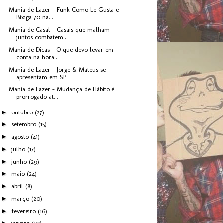
Mania de Lazer - Funk Como Le Gusta e
Bixiga 70 na...
Mania de Casal - Casais que malham
juntos combatem...
Mania de Dicas - O que devo levar em
conta na hora...
Mania de Lazer - Jorge & Mateus se
apresentam em SP
Mania de Lazer - Mudança de Hábito é
prorrogado at...
►
outubro
(27)
►
setembro
(15)
►
agosto
(41)
►
julho
(17)
►
junho
(29)
►
maio
(24)
►
abril
(8)
►
março
(20)
►
fevereiro
(16)
►
janeiro
(10)