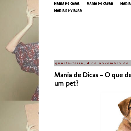
Mania de Casal
Mania de Casar
Mania
Mania de Viajar
quarta-feira, 4 de novembro de
Mania de Dicas - O que de
um pet?