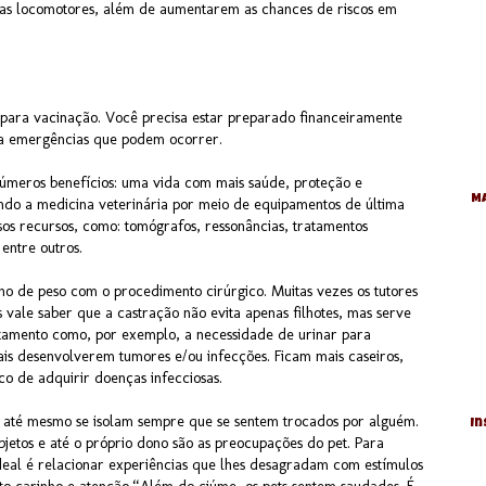
emas locomotores, além de aumentarem as chances de riscos em
ó para vacinação. Você precisa estar preparado financeiramente
ra emergências que podem ocorrer.
números benefícios: uma vida com mais saúde, proteção e
Ma
ndo a medicina veterinária por meio de equipamentos de última
os recursos, como: tomógrafos, ressonâncias, tratamentos
 entre outros.
o de peso com o procedimento cirúrgico. Muitas vezes os tutores
vale saber que a castração não evita apenas filhotes, mas serve
amento como, por exemplo, a necessidade de urinar para
mais desenvolverem tumores e/ou infecções. Ficam mais caseiros,
co de adquirir doenças infecciosas.
 até mesmo se isolam sempre que se sentem trocados por alguém.
In
objetos e até o próprio dono são as preocupações do pet. Para
 ideal é relacionar experiências que lhes desagradam com estímulos