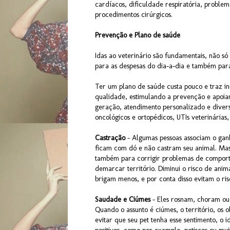
cardíacos, dificuldade respiratória, probl
procedimentos cirúrgicos.
Prevenção e Plano de saúde
Idas ao veterinário são fundamentais, não s
para as despesas do dia-a-dia e também pa
Ter um plano de saúde custa pouco e traz i
qualidade, estimulando a prevenção e apoia
geração, atendimento personalizado e divers
oncológicos e ortopédicos, UTIs veterinárias,
Castração
- Algumas pessoas associam o ganh
ficam com dó e não castram seu animal. Mas 
também para corrigir problemas de comport
demarcar território. Diminui o risco de ani
brigam menos, e por conta disso evitam o ris
Saudade e Ciúmes
- Eles rosnam, choram ou
Quando o assunto é ciúmes, o território, os 
evitar que seu pet tenha esse sentimento, o