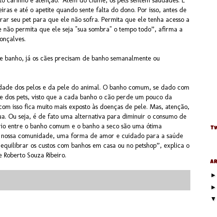
ito carinho e atenção.“Além do ciúme, os pets sentem saudades. É
ras e até o apetite quando sente falta do dono. Por isso, antes de
rar seu pet para que ele não sofra. Permita que ele tenha acesso a
 não permita que ele seja "sua sombra" o tempo todo”, afirma a
onçalves.
 banho, já os cães precisam de banho semanalmente ou
sidade dos pelos e da pele do animal. O banho comum, se dado com
de dos pets, visto que a cada banho o cão perde um pouco da
m isso fica muito mais exposto às doenças de pele. Mas, atenção,
ua. Ou seja, é de fato uma alternativa para diminuir o consumo de
brio entre o banho comum e o banho a seco são uma ótima
Tw
 a nossa comunidade, uma forma de amor e cuidado para a saúde
quilibrar os custos com banhos em casa ou no petshop”, explica o
e Roberto Souza Ribeiro.
Ar