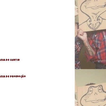
nia de Curtir
ania De Promoção