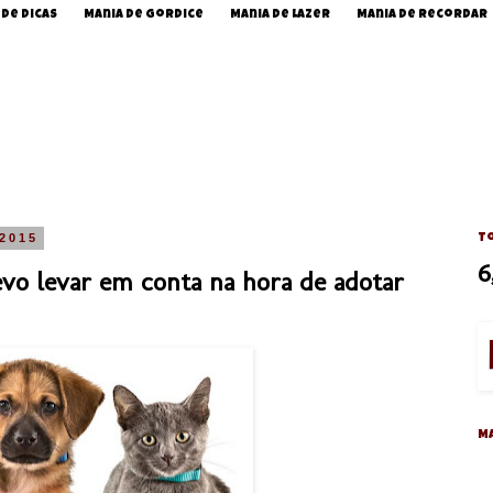
 de Dicas
Mania de Gordice
Mania de Lazer
Mania de Recordar
 2015
To
6
vo levar em conta na hora de adotar
M