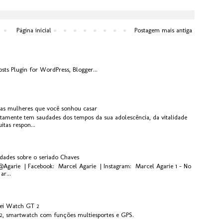
Página inicial
Postagem mais antiga
 as mulheres que você sonhou casar
rtamente tem saudades dos tempos da sua adolescência, da vitalidade
tas respon...
idades sobre o seriado Chaves
 @Agarie | Facebook: Marcel Agarie | Instagram: Marcel Agarie 1 - No
ar...
ei Watch GT 2
, smartwatch com funções multiesportes e GPS.