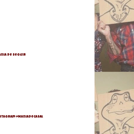
nia de Seguir
stagram @ManiaDeCasal