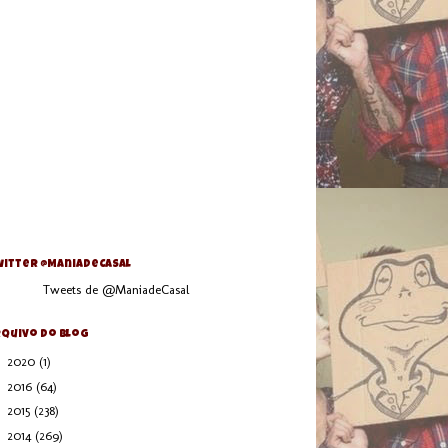
itter @ManiaDeCasal
Tweets de @ManiadeCasal
quivo do blog
►
2020
(1)
►
2016
(64)
►
2015
(238)
►
2014
(269)