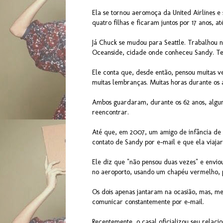
Ela se tornou aeromoça da United Airlines e
quatro filhas e ficaram juntos por 17 anos, a
Já Chuck se mudou para Seattle. Trabalhou 
Oceanside, cidade onde conheceu Sandy. Tev
Ele conta que, desde então, pensou muitas v
muitas lembranças. Muitas horas durante os 
Ambos guardaram, durante os 62 anos, algu
reencontrar.
Até que, em 2007, um amigo de infância de 
contato de Sandy por e-mail e que ela viaja
Ele diz que "não pensou duas vezes" e envi
no aeroporto, usando um chapéu vermelho, p
Os dois apenas jantaram na ocasião, mas, m
comunicar constantemente por e-mail.
Recentemente, o casal oficializou seu relac