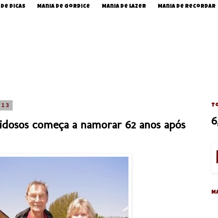
 de Dicas
Mania de Gordice
Mania de Lazer
Mania de Recordar
013
To
6
 idosos começa a namorar 62 anos após
M