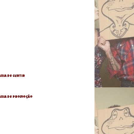
nia de Curtir
ania De Promoção