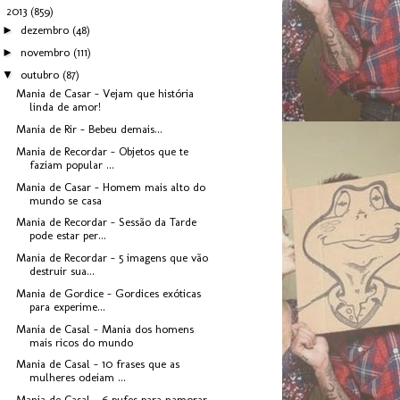
▼
2013
(859)
►
dezembro
(48)
►
novembro
(111)
▼
outubro
(87)
Mania de Casar - Vejam que história
linda de amor!
Mania de Rir - Bebeu demais...
Mania de Recordar - Objetos que te
faziam popular ...
Mania de Casar - Homem mais alto do
mundo se casa
Mania de Recordar - Sessão da Tarde
pode estar per...
Mania de Recordar - 5 imagens que vão
destruir sua...
Mania de Gordice - Gordices exóticas
para experime...
Mania de Casal - Mania dos homens
mais ricos do mundo
Mania de Casal - 10 frases que as
mulheres odeiam ...
Mania de Casal - 6 pufes para namorar