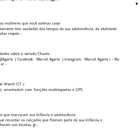
 as mulheres que você sonhou casar
rtamente tem saudades dos tempos da sua adolescência, da vitalidade
tas respon...
idades sobre o seriado Chaves
 @Agarie | Facebook: Marcel Agarie | Instagram: Marcel Agarie 1 - No
ar...
ei Watch GT 2
, smartwatch com funções multiesportes e GPS.
os que marcaram sua infância e adolescência
ai recordar os calçados que fizeram parte da sua infância e
aram nas escolas, gi...