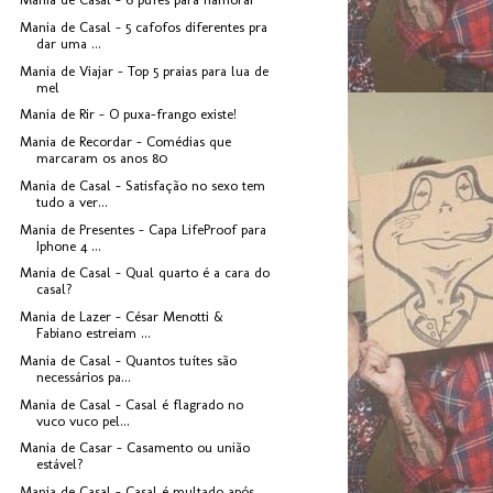
Mania de Casal - 5 cafofos diferentes pra
dar uma ...
Mania de Viajar - Top 5 praias para lua de
mel
Mania de Rir - O puxa-frango existe!
Mania de Recordar - Comédias que
marcaram os anos 80
Mania de Casal - Satisfação no sexo tem
tudo a ver...
Mania de Presentes - Capa LifeProof para
Iphone 4 ...
Mania de Casal - Qual quarto é a cara do
casal?
Mania de Lazer - César Menotti &
Fabiano estreiam ...
Mania de Casal - Quantos tuítes são
necessários pa...
Mania de Casal - Casal é flagrado no
vuco vuco pel...
Mania de Casar - Casamento ou união
estável?
Mania de Casal - Casal é multado após