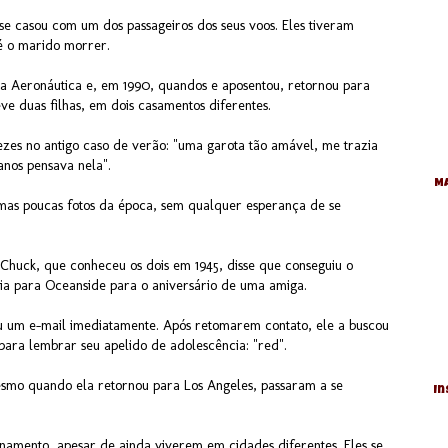
 se casou com um dos passageiros dos seus voos. Eles tiveram
té o marido morrer.
na Aeronáutica e, em 1990, quandos e aposentou, retornou para
e duas filhas, em dois casamentos diferentes.
ezes no antigo caso de verão: "uma garota tão amável, me trazia
anos pensava nela".
Ma
mas poucas fotos da época, sem qualquer esperança de se
Chuck, que conheceu os dois em 1945, disse que conseguiu o
ria para Oceanside para o aniversário de uma amiga.
ou um e-mail imediatamente. Após retomarem contato, ele a buscou
ara lembrar seu apelido de adolescência: "red".
esmo quando ela retornou para Los Angeles, passaram a se
In
ionamento, apesar de ainda viverem em cidades diferentes. Eles se