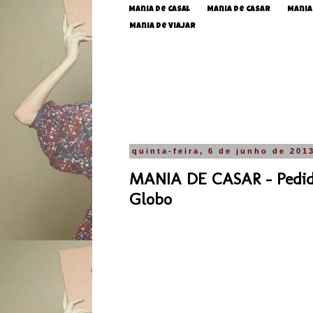
Mania de Casal
Mania de Casar
Mania
Mania de Viajar
quinta-feira, 6 de junho de 201
MANIA DE CASAR - Pedido
Globo