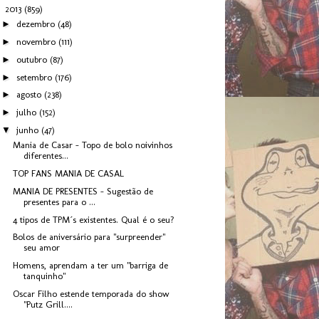
▼
2013
(859)
►
dezembro
(48)
►
novembro
(111)
►
outubro
(87)
►
setembro
(176)
►
agosto
(238)
►
julho
(152)
▼
junho
(47)
Mania de Casar - Topo de bolo noivinhos
diferentes...
TOP FANS MANIA DE CASAL
MANIA DE PRESENTES - Sugestão de
presentes para o ...
4 tipos de TPM´s existentes. Qual é o seu?
Bolos de aniversário para "surpreender"
seu amor
Homens, aprendam a ter um "barriga de
tanquinho"
Oscar Filho estende temporada do show
"Putz Grill....