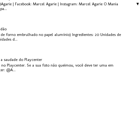
@Agarie | Facebook: Marcel Agarie | Instagram: Marcel Agarie O Mania
pa...
idão
de forno embrulhado no papel alumínio) Ingredientes: 20 Unidades de
dades d...
 a saudade do Playcenter
ta no Playcenter. Se a sua foto não queimou, você deve ter uma em
ter: @A...