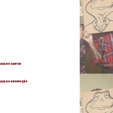
nia de Curtir
ania De Promoção