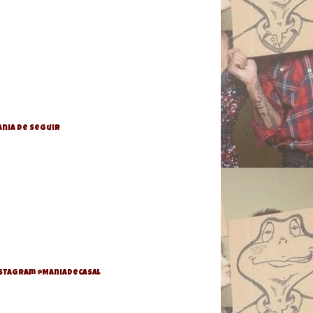
nia de Seguir
stagram @ManiaDeCasal