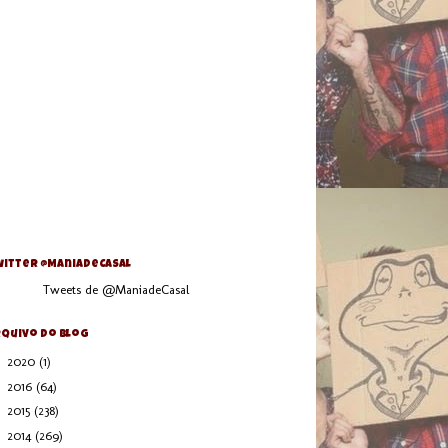
itter @ManiaDeCasal
Tweets de @ManiadeCasal
quivo do blog
►
2020
(1)
►
2016
(64)
►
2015
(238)
►
2014
(269)