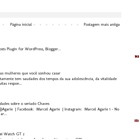
Página inicial
Postagem mais antiga
Ma
 as mulheres que você sonhou casar
rtamente tem saudades dos tempos da sua adolescência, da vitalidade
tas respon...
idades sobre o seriado Chaves
 @Agarie | Facebook: Marcel Agarie | Instagram: Marcel Agarie 1 - No
ar...
In
ei Watch GT 2