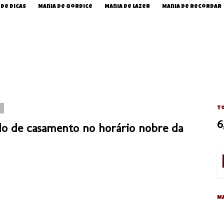
 de Dicas
Mania de Gordice
Mania de Lazer
Mania de Recordar
3
To
6
 de casamento no horário nobre da
M