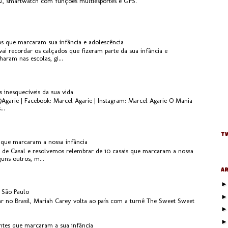
, smartwatch com funções multiesportes e GPS.
os que marcaram sua infância e adolescência
ai recordar os calçados que fizeram parte da sua infância e
aram nas escolas, gi...
s inesquecíveis da sua vida
@Agarie | Facebook: Marcel Agarie | Instagram: Marcel Agarie O Mania
..
Tw
s que marcaram a nossa infância
 de Casal e resolvemos relembrar de 10 casais que marcaram a nossa
guns outros, m...
Ar
 São Paulo
r no Brasil, Mariah Carey volta ao país com a turnê The Sweet Sweet
antes que marcaram a sua infância