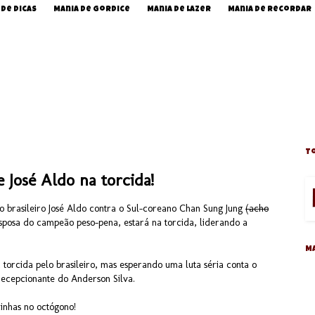
 de Dicas
Mania de Gordice
Mania de Lazer
Mania de Recordar
To
 José Aldo na torcida!
do brasileiro José Aldo contra o Sul-coreano Chan Sung Jung
(acho
esposa do campeão peso-pena, estará na torcida, liderando a
M
torcida pelo brasileiro, mas esperando uma luta séria conta o
decepcionante do Anderson Silva.
inhas no octógono!