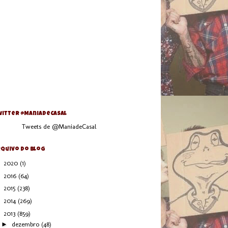
itter @ManiaDeCasal
Tweets de @ManiadeCasal
quivo do blog
►
2020
(1)
►
2016
(64)
►
2015
(238)
►
2014
(269)
▼
2013
(859)
►
dezembro
(48)