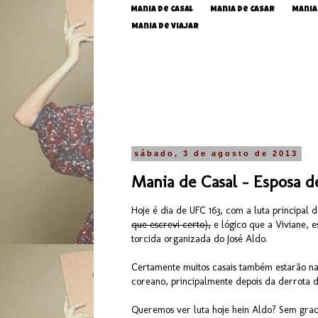
Mania de Casal
Mania de Casar
Mania
Mania de Viajar
sábado, 3 de agosto de 2013
Mania de Casal - Esposa de
Hoje é dia de UFC 163, com a luta principal 
que escrevi certo),
e lógico que a Viviane, 
torcida organizada do José Aldo.
Certamente muitos casais também estarão na 
coreano, principalmente depois da derrota 
Queremos ver luta hoje hein Aldo? Sem grac