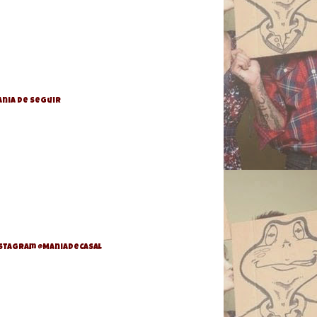
nia de Seguir
stagram @ManiaDeCasal