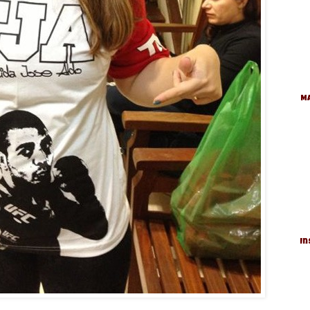
Ma
In