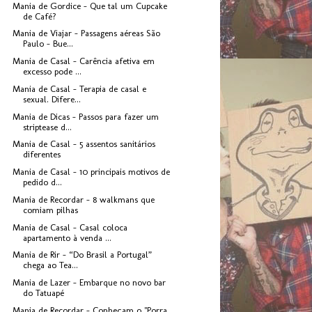
Mania de Gordice - Que tal um Cupcake
de Café?
Mania de Viajar - Passagens aéreas São
Paulo - Bue...
Mania de Casal - Carência afetiva em
excesso pode ...
Mania de Casal - Terapia de casal e
sexual. Difere...
Mania de Dicas - Passos para fazer um
striptease d...
Mania de Casal - 5 assentos sanitários
diferentes
Mania de Casal - 10 principais motivos de
pedido d...
Mania de Recordar - 8 walkmans que
comiam pilhas
Mania de Casal - Casal coloca
apartamento à venda ...
Mania de Rir - “Do Brasil a Portugal”
chega ao Tea...
Mania de Lazer - Embarque no novo bar
do Tatuapé
Mania de Recordar - Conheçam o "Porra