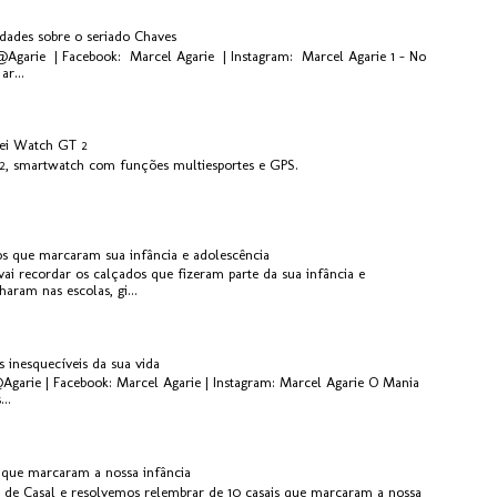
idades sobre o seriado Chaves
 @Agarie | Facebook: Marcel Agarie | Instagram: Marcel Agarie 1 - No
ar...
ei Watch GT 2
, smartwatch com funções multiesportes e GPS.
os que marcaram sua infância e adolescência
ai recordar os calçados que fizeram parte da sua infância e
aram nas escolas, gi...
s inesquecíveis da sua vida
@Agarie | Facebook: Marcel Agarie | Instagram: Marcel Agarie O Mania
..
s que marcaram a nossa infância
 de Casal e resolvemos relembrar de 10 casais que marcaram a nossa