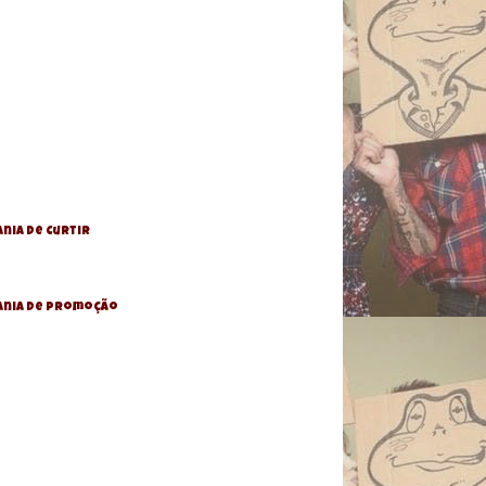
nia de Curtir
ania De Promoção