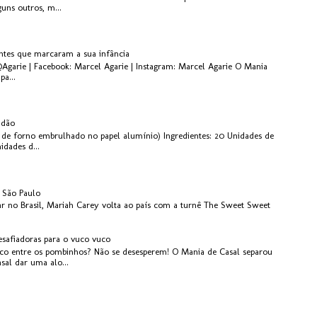
guns outros, m...
antes que marcaram a sua infância
@Agarie | Facebook: Marcel Agarie | Instagram: Marcel Agarie O Mania
pa...
idão
de forno embrulhado no papel alumínio) Ingredientes: 20 Unidades de
dades d...
 São Paulo
r no Brasil, Mariah Carey volta ao país com a turnê The Sweet Sweet
esafiadoras para o vuco vuco
o entre os pombinhos? Não se desesperem! O Mania de Casal separou
asal dar uma alo...