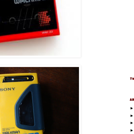
Tw
Ar