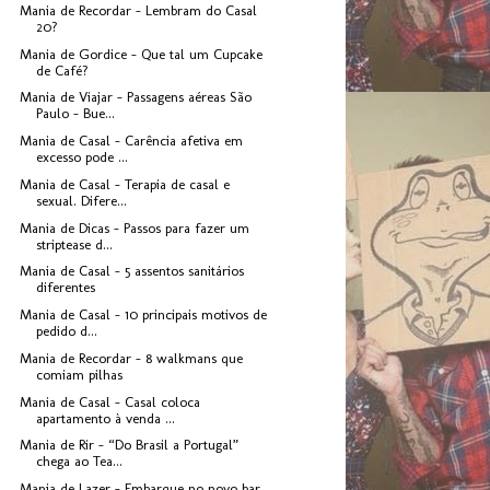
Mania de Recordar - Lembram do Casal
20?
Mania de Gordice - Que tal um Cupcake
de Café?
Mania de Viajar - Passagens aéreas São
Paulo - Bue...
Mania de Casal - Carência afetiva em
excesso pode ...
Mania de Casal - Terapia de casal e
sexual. Difere...
Mania de Dicas - Passos para fazer um
striptease d...
Mania de Casal - 5 assentos sanitários
diferentes
Mania de Casal - 10 principais motivos de
pedido d...
Mania de Recordar - 8 walkmans que
comiam pilhas
Mania de Casal - Casal coloca
apartamento à venda ...
Mania de Rir - “Do Brasil a Portugal”
chega ao Tea...
Mania de Lazer - Embarque no novo bar