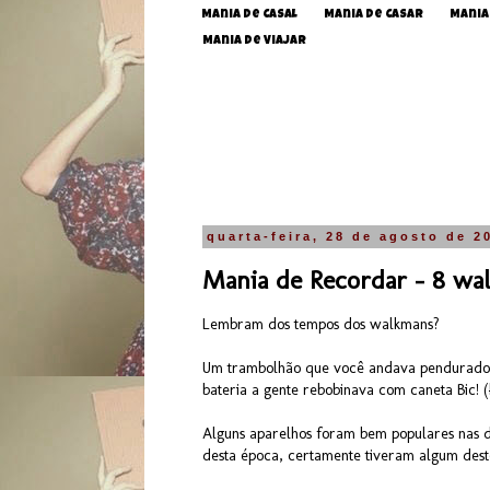
Mania de Casal
Mania de Casar
Mania
Mania de Viajar
quarta-feira, 28 de agosto de 2
Mania de Recordar - 8 wa
Lembram dos tempos dos walkmans?
Um trambolhão que você andava pendurado na
bateria a gente rebobinava com caneta Bic! (
Alguns aparelhos foram bem populares nas 
desta época, certamente tiveram algum des