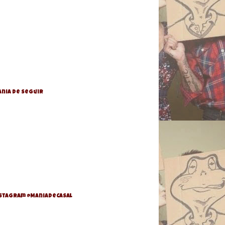
nia de Seguir
stagram @ManiaDeCasal