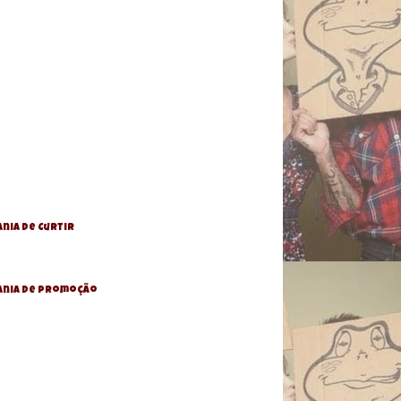
nia de Curtir
ania De Promoção