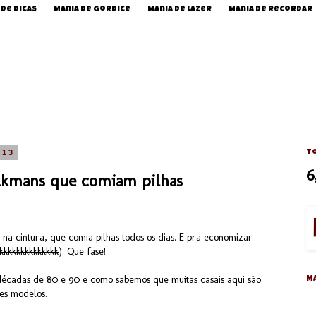
 de Dicas
Mania de Gordice
Mania de Lazer
Mania de Recordar
013
To
6
lkmans que comiam pilhas
 cintura, que comia pilhas todos os dias. E pra economizar
kkkkkkkkkkkkkk
). Que fase!
décadas de 80 e 90 e como sabemos que muitas casais aqui são
M
tes modelos.