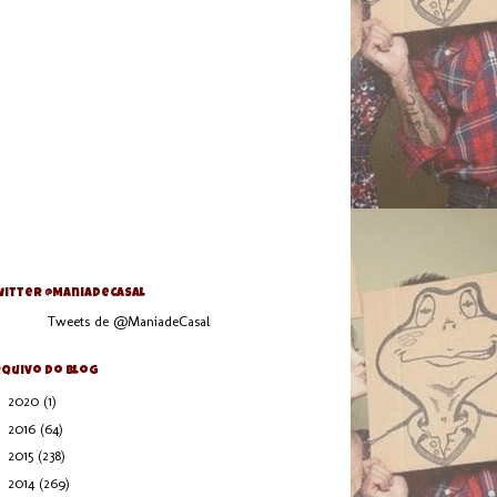
itter @ManiaDeCasal
Tweets de @ManiadeCasal
quivo do blog
►
2020
(1)
►
2016
(64)
►
2015
(238)
►
2014
(269)