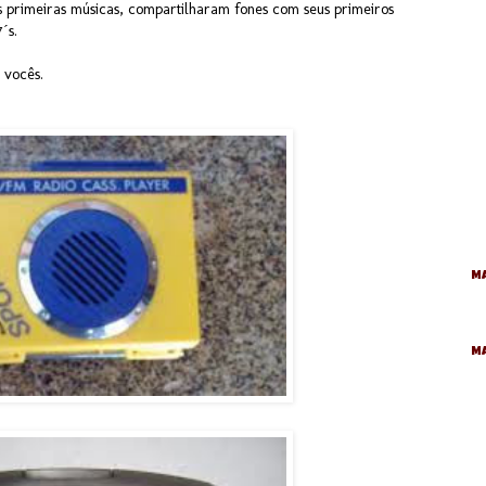
primeiras músicas, compartilharam fones com seus primeiros
7´s.
 vocês.
Ma
M