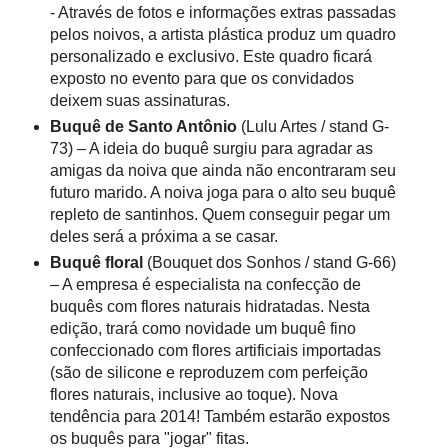
- Através de fotos e informações extras passadas
pelos noivos, a artista plástica produz um quadro
personalizado e exclusivo. Este quadro ficará
exposto no evento para que os convidados
deixem suas assinaturas.
Buquê de Santo Antônio
(Lulu Artes / stand G-
73) – A ideia do buquê surgiu para agradar as
amigas da noiva que ainda não encontraram seu
futuro marido. A noiva joga para o alto seu buquê
repleto de santinhos. Quem conseguir pegar um
deles será a próxima a se casar.
Buquê floral
(Bouquet dos Sonhos / stand G-66)
– A empresa é especialista na confecção de
buquês com flores naturais hidratadas. Nesta
edição, trará como novidade um buquê fino
confeccionado com flores artificiais importadas
(são de silicone e reproduzem com perfeição
flores naturais, inclusive ao toque). Nova
tendência para 2014! Também estarão expostos
os buquês para "jogar" fitas.