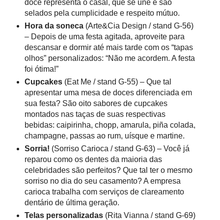
doce representa o casal, que se une e são
selados pela cumplicidade e respeito mútuo.
Hora da soneca
(Arte&Cia Design / stand G-56)
– Depois de uma festa agitada, aproveite para
descansar e dormir até mais tarde com os “tapas
olhos” personalizados: “Não me acordem. A festa
foi ótima!”
Cupcakes
(Eat Me / stand G-55) – Que tal
apresentar uma mesa de doces diferenciada em
sua festa? São oito sabores de cupcakes
montados nas taças de suas respectivas
bebidas: caipirinha, chopp, amarula, piña colada,
champagne, passas ao rum, uísque e martine.
Sorria!
(Sorriso Carioca / stand G-63) – Você já
reparou como os dentes da maioria das
celebridades são perfeitos? Que tal ter o mesmo
sorriso no dia do seu casamento? A empresa
carioca trabalha com serviços de clareamento
dentário de última geração.
Telas personalizadas
(Rita Vianna / stand G-69)