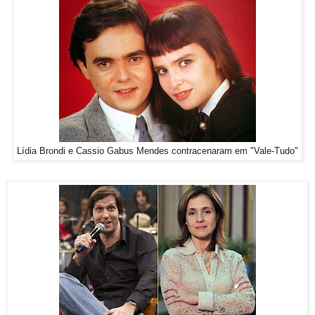
Lídia Brondi e Cassio Gabus Mendes contracenaram em "Vale-Tudo"