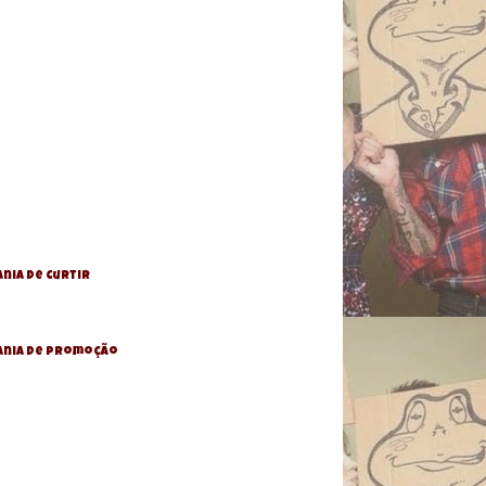
nia de Curtir
ania De Promoção