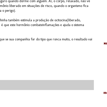
 seguro quando dorme com alguém. Aí, o corpo, relaxado, não vê
rmônio liberado em situações de risco, quando o organismo fica
a o perigo).
chinha também estimula a produção de ocitocina(liberado,
m é que este hormônio combateinflamações e ajuda o sistema
que se sua companhia for do tipo que ronca muito, o resultado vai
Ma
In