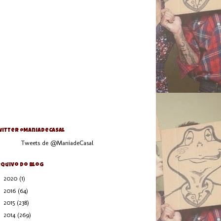
itter @ManiaDeCasal
Tweets de @ManiadeCasal
quivo do blog
►
2020
(1)
►
2016
(64)
►
2015
(238)
►
2014
(269)