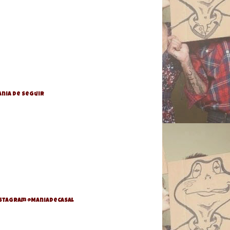
nia de Seguir
stagram @ManiaDeCasal