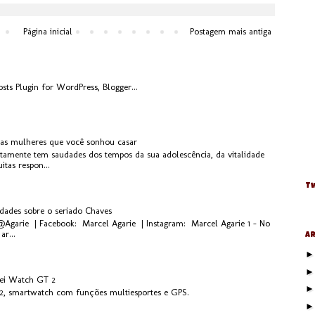
Página inicial
Postagem mais antiga
 as mulheres que você sonhou casar
rtamente tem saudades dos tempos da sua adolescência, da vitalidade
tas respon...
Tw
idades sobre o seriado Chaves
 @Agarie | Facebook: Marcel Agarie | Instagram: Marcel Agarie 1 - No
ar...
Ar
ei Watch GT 2
, smartwatch com funções multiesportes e GPS.