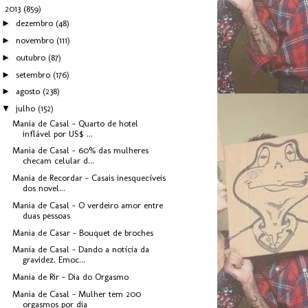
▼
2013
(859)
►
dezembro
(48)
►
novembro
(111)
►
outubro
(87)
►
setembro
(176)
►
agosto
(238)
▼
julho
(152)
Mania de Casal - Quarto de hotel
inflável por US$ ...
Mania de Casal - 60% das mulheres
checam celular d...
Mania de Recordar - Casais inesquecíveis
dos novel...
Mania de Casal - O verdeiro amor entre
duas pessoas
Mania de Casar - Bouquet de broches
Mania de Casal - Dando a notícia da
gravidez. Emoc...
Mania de Rir - Dia do Orgasmo
Mania de Casal - Mulher tem 200
orgasmos por dia