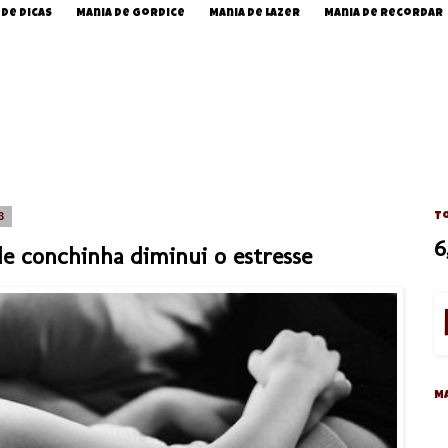
 de Dicas
Mania de Gordice
Mania de Lazer
Mania de Recordar
3
To
6
e conchinha diminui o estresse
M