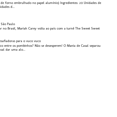
de forno embrulhado no papel alumínio) Ingredientes: 20 Unidades de
dades d...
 São Paulo
r no Brasil, Mariah Carey volta ao país com a turnê The Sweet Sweet
esafiadoras para o vuco vuco
o entre os pombinhos? Não se desesperem! O Mania de Casal separou
asal dar uma alo...