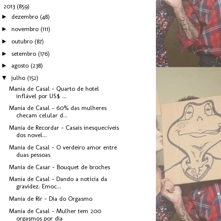
▼
2013
(859)
►
dezembro
(48)
►
novembro
(111)
►
outubro
(87)
►
setembro
(176)
►
agosto
(238)
▼
julho
(152)
Mania de Casal - Quarto de hotel
inflável por US$ ...
Mania de Casal - 60% das mulheres
checam celular d...
Mania de Recordar - Casais inesquecíveis
dos novel...
Mania de Casal - O verdeiro amor entre
duas pessoas
Mania de Casar - Bouquet de broches
Mania de Casal - Dando a notícia da
gravidez. Emoc...
Mania de Rir - Dia do Orgasmo
Mania de Casal - Mulher tem 200
orgasmos por dia