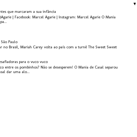
antes que marcaram a sua infância
@Agarie | Facebook: Marcel Agarie | Instagram: Marcel Agarie O Mania
pa...
 São Paulo
r no Brasil, Mariah Carey volta ao país com a turnê The Sweet Sweet
esafiadoras para o vuco vuco
o entre os pombinhos? Não se desesperem! O Mania de Casal separou
asal dar uma alo...