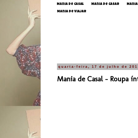
Mania de Casal
Mania de Casar
Mania
Mania de Viajar
quarta-feira, 17 de julho de 20
Mania de Casal - Roupa ínt