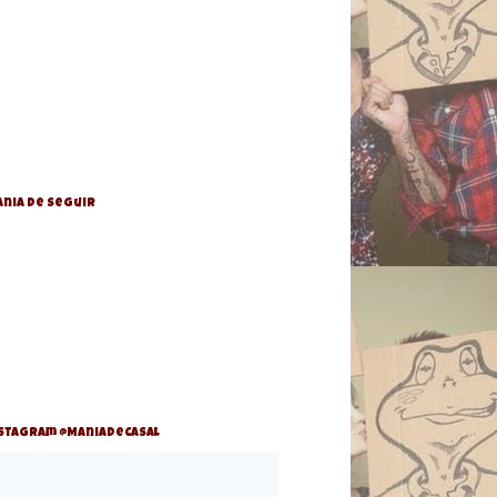
nia de Seguir
stagram @ManiaDeCasal