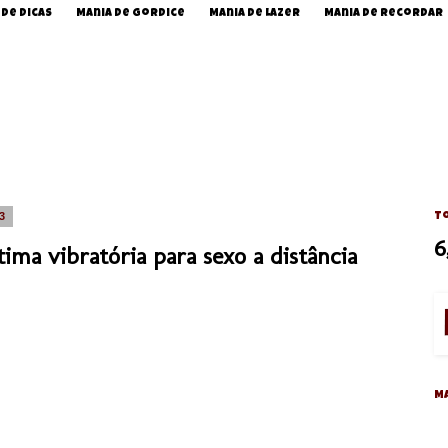
 de Dicas
Mania de Gordice
Mania de Lazer
Mania de Recordar
13
To
6
ima vibratória para sexo a distância
M