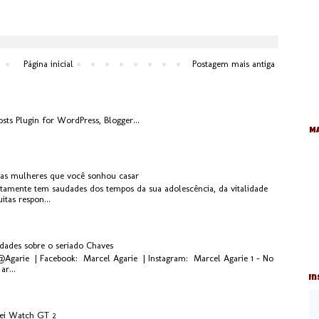
Página inicial
Postagem mais antiga
Ma
 as mulheres que você sonhou casar
rtamente tem saudades dos tempos da sua adolescência, da vitalidade
tas respon...
idades sobre o seriado Chaves
 @Agarie | Facebook: Marcel Agarie | Instagram: Marcel Agarie 1 - No
ar...
In
ei Watch GT 2