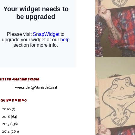
itter @ManiaDeCasal
Tweets de @ManiadeCasal
quivo do blog
►
2020
(1)
►
2016
(64)
►
2015
(238)
►
2014
(269)