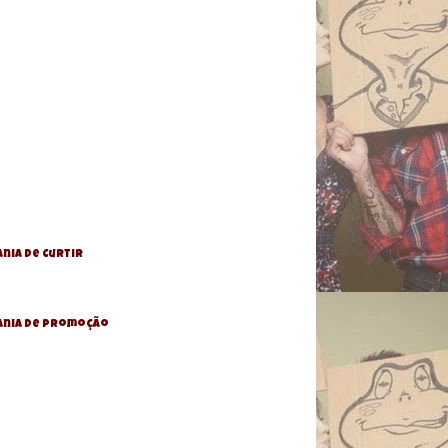
nia de Curtir
ania De Promoção