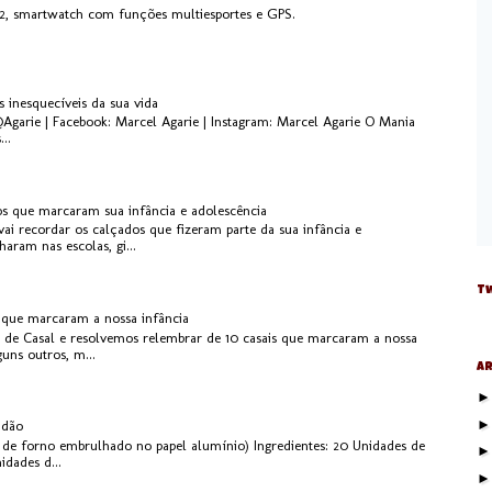
, smartwatch com funções multiesportes e GPS.
s inesquecíveis da sua vida
@Agarie | Facebook: Marcel Agarie | Instagram: Marcel Agarie O Mania
..
os que marcaram sua infância e adolescência
ai recordar os calçados que fizeram parte da sua infância e
aram nas escolas, gi...
Tw
s que marcaram a nossa infância
 de Casal e resolvemos relembrar de 10 casais que marcaram a nossa
guns outros, m...
Ar
idão
de forno embrulhado no papel alumínio) Ingredientes: 20 Unidades de
dades d...