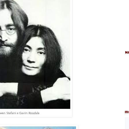
Ma
In
wen Stefani e Gavin Rossdale