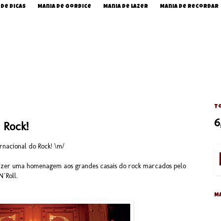
 de Dicas
Mania de Gordice
Mania de Lazer
Mania de Recordar
To
6
 Rock!
ernacional do Rock! \m/
fazer uma homenagem aos grandes casais do rock marcados pelo
´Roll.
M