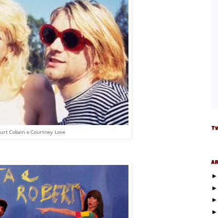
Tw
urt Cobain e Courtney Love
Ar