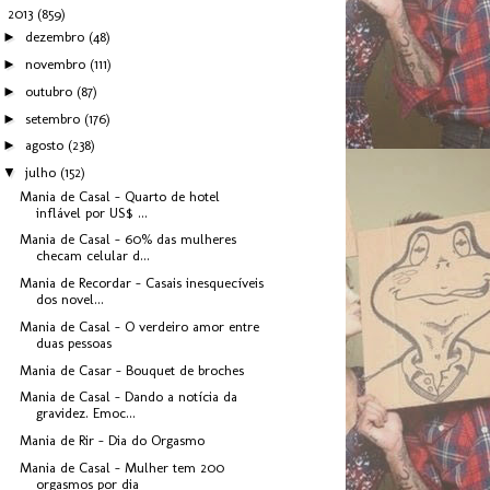
▼
2013
(859)
►
dezembro
(48)
►
novembro
(111)
►
outubro
(87)
►
setembro
(176)
►
agosto
(238)
▼
julho
(152)
Mania de Casal - Quarto de hotel
inflável por US$ ...
Mania de Casal - 60% das mulheres
checam celular d...
Mania de Recordar - Casais inesquecíveis
dos novel...
Mania de Casal - O verdeiro amor entre
duas pessoas
Mania de Casar - Bouquet de broches
Mania de Casal - Dando a notícia da
gravidez. Emoc...
Mania de Rir - Dia do Orgasmo
Mania de Casal - Mulher tem 200
orgasmos por dia