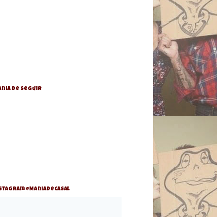
nia de Seguir
stagram @ManiaDeCasal