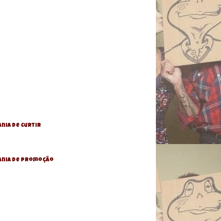
nia de Curtir
ania De Promoção