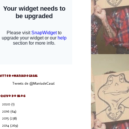
itter @ManiaDeCasal
Tweets de @ManiadeCasal
quivo do blog
►
2020
(1)
►
2016
(64)
►
2015
(238)
►
2014
(269)