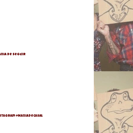
nia de Seguir
stagram @ManiaDeCasal