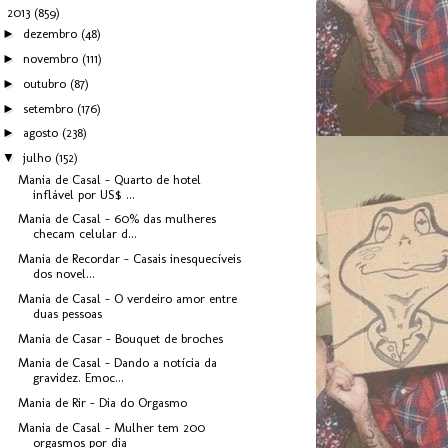
▼
2013
(859)
►
dezembro
(48)
►
novembro
(111)
►
outubro
(87)
►
setembro
(176)
►
agosto
(238)
▼
julho
(152)
Mania de Casal - Quarto de hotel
inflável por US$ ...
Mania de Casal - 60% das mulheres
checam celular d...
Mania de Recordar - Casais inesquecíveis
dos novel...
Mania de Casal - O verdeiro amor entre
duas pessoas
Mania de Casar - Bouquet de broches
Mania de Casal - Dando a notícia da
gravidez. Emoc...
Mania de Rir - Dia do Orgasmo
Mania de Casal - Mulher tem 200
orgasmos por dia