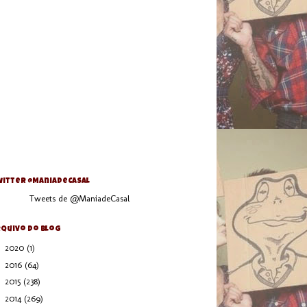
itter @ManiaDeCasal
Tweets de @ManiadeCasal
quivo do blog
►
2020
(1)
►
2016
(64)
►
2015
(238)
►
2014
(269)