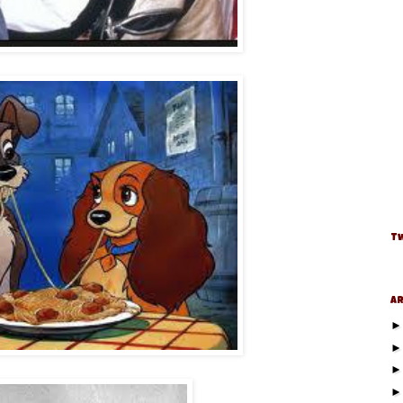
Tw
Ar