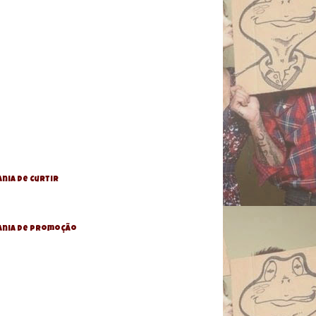
nia de Curtir
ania De Promoção