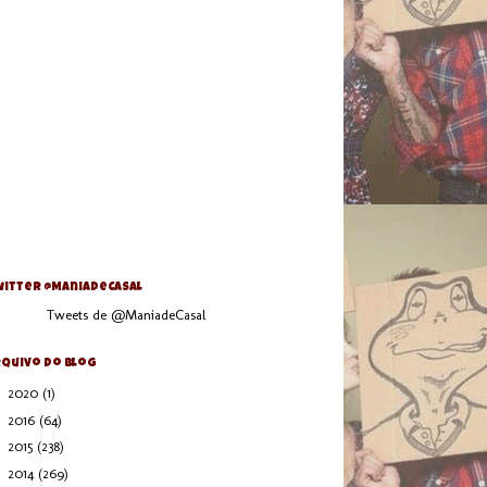
itter @ManiaDeCasal
Tweets de @ManiadeCasal
quivo do blog
►
2020
(1)
►
2016
(64)
►
2015
(238)
►
2014
(269)