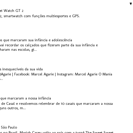
ei Watch GT 2
, smartwatch com funções multiesportes e GPS.
os que marcaram sua infância e adolescência
ai recordar os calçados que fizeram parte da sua infância e
aram nas escolas, gi...
s inesquecíveis da sua vida
@Agarie | Facebook: Marcel Agarie | Instagram: Marcel Agarie O Mania
..
s que marcaram a nossa infância
 de Casal e resolvemos relembrar de 10 casais que marcaram a nossa
guns outros, m...
 São Paulo
r no Brasil, Mariah Carey volta ao país com a turnê The Sweet Sweet