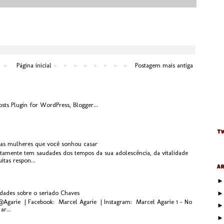
Página inicial
Postagem mais antiga
Tw
 as mulheres que você sonhou casar
rtamente tem saudades dos tempos da sua adolescência, da vitalidade
tas respon...
Ar
idades sobre o seriado Chaves
 @Agarie | Facebook: Marcel Agarie | Instagram: Marcel Agarie 1 - No
ar...