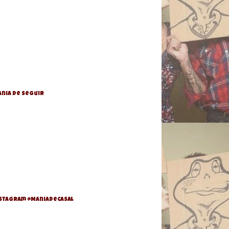
nia de Seguir
stagram @ManiaDeCasal