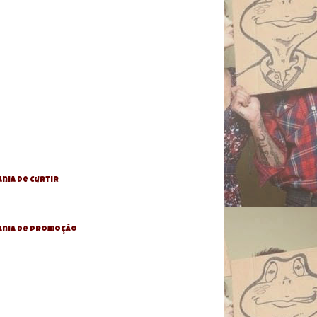
nia de Curtir
ania De Promoção