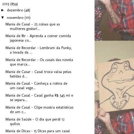
▼
2013
(859)
►
dezembro
(48)
▼
novembro
(111)
Mania de Casal - 25 coisas que as
mulheres gostari...
Mania de Rir - Aprenda a comer comida
japonesa co...
Mania de Recordar - Lembram da Punky,
a levada da ...
Mania de Recordar - Os casais das novela
que marca...
Mania de Casar - Casal troca valsa pelas
batidas d...
Mania de Casal - Conheça a rotina de
um casal vege...
Mania de Casal - Casal ganha R$ 545 mi e
se separa...
Mania de Casal - Clipe mostra estatísticas
de um c...
Mania de Saúde - O dia que perdi 12
quilos
Mania de Dicas - 15 Dicas para um casal