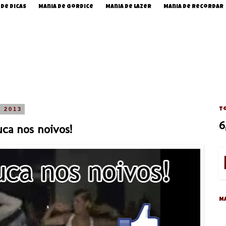
 de Dicas
Mania de Gordice
Mania de Lazer
Mania de Recordar
e 2013
To
6
uca nos noivos!
M