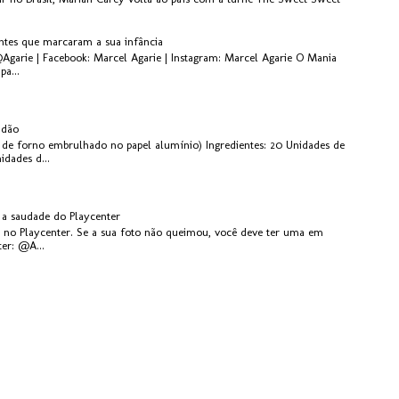
antes que marcaram a sua infância
@Agarie | Facebook: Marcel Agarie | Instagram: Marcel Agarie O Mania
pa...
idão
de forno embrulhado no papel alumínio) Ingredientes: 20 Unidades de
dades d...
 a saudade do Playcenter
ta no Playcenter. Se a sua foto não queimou, você deve ter uma em
ter: @A...