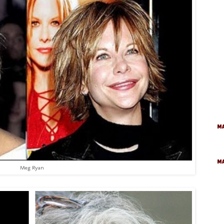
Ma
M
Meg Ryan