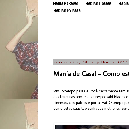
Mania de Casal
Mania de Casar
Mania
Mania de Viajar
terça-feira, 30 de julho de 2013
Mania de Casal - Como es
Sim, o tempo passa e você certamente tem s
das loucuras sem muitas responsabilidades e
cinemas, dos palcos e por ai vai. O tempo p
como estão suas tão sonhadas mulheres. Será