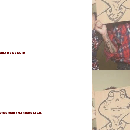
nia de Seguir
stagram @ManiaDeCasal