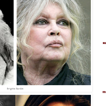
Ma
Brigitte Bardot
In