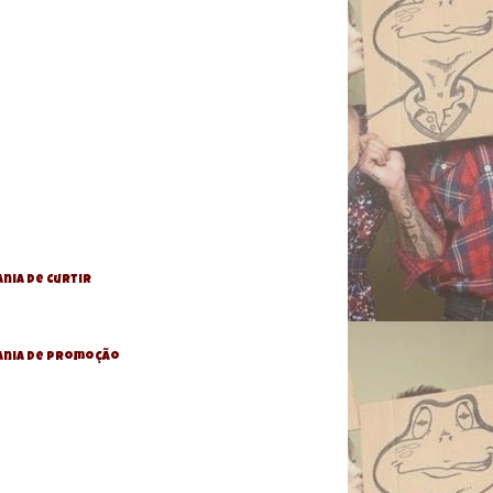
nia de Curtir
ania De Promoção