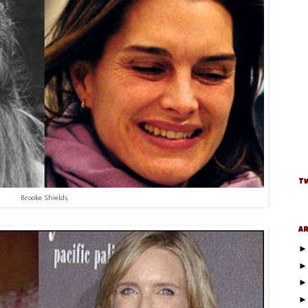
Tw
Brooke Shields
Ar