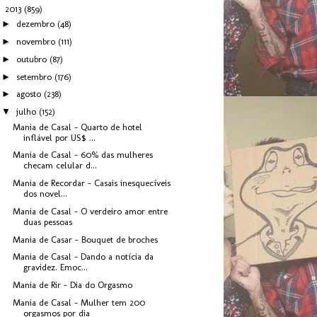
▼
2013
(859)
►
dezembro
(48)
►
novembro
(111)
►
outubro
(87)
►
setembro
(176)
►
agosto
(238)
▼
julho
(152)
Mania de Casal - Quarto de hotel
inflável por US$ ...
Mania de Casal - 60% das mulheres
checam celular d...
Mania de Recordar - Casais inesquecíveis
dos novel...
Mania de Casal - O verdeiro amor entre
duas pessoas
Mania de Casar - Bouquet de broches
Mania de Casal - Dando a notícia da
gravidez. Emoc...
Mania de Rir - Dia do Orgasmo
Mania de Casal - Mulher tem 200
orgasmos por dia