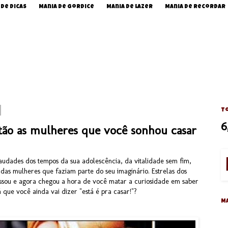
 de Dicas
Mania de Gordice
Mania de Lazer
Mania de Recordar
To
6
tão as mulheres que você sonhou casar
audades dos tempos da sua adolescência, da vitalidade sem fim,
 das mulheres que faziam parte do seu imaginário. Estrelas dos
assou e agora chegou a hora de você matar a curiosidade em saber
 que você ainda vai dizer "está é pra casar!"?
M