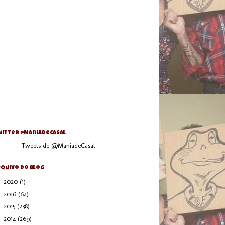
itter @ManiaDeCasal
Tweets de @ManiadeCasal
quivo do blog
►
2020
(1)
►
2016
(64)
►
2015
(238)
►
2014
(269)