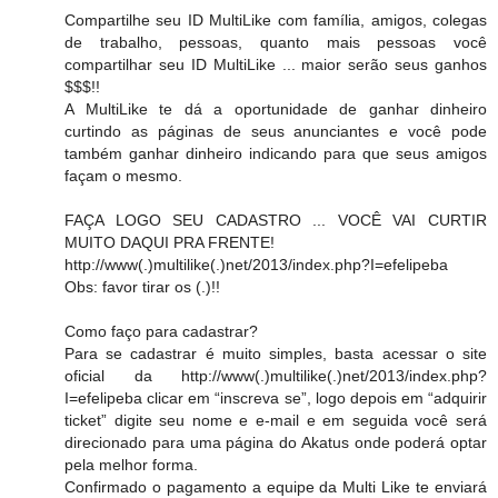
Compartilhe seu ID MultiLike com família, amigos, colegas
de trabalho, pessoas, quanto mais pessoas você
compartilhar seu ID MultiLike ... maior serão seus ganhos
$$$!!
A MultiLike te dá a oportunidade de ganhar dinheiro
curtindo as páginas de seus anunciantes e você pode
também ganhar dinheiro indicando para que seus amigos
façam o mesmo.
FAÇA LOGO SEU CADASTRO ... VOCÊ VAI CURTIR
MUITO DAQUI PRA FRENTE!
http://www(.)multilike(.)net/2013/index.php?I=efelipeba
Obs: favor tirar os (.)!!
Como faço para cadastrar?
Para se cadastrar é muito simples, basta acessar o site
oficial da http://www(.)multilike(.)net/2013/index.php?
I=efelipeba clicar em “inscreva se”, logo depois em “adquirir
ticket” digite seu nome e e-mail e em seguida você será
direcionado para uma página do Akatus onde poderá optar
pela melhor forma.
Confirmado o pagamento a equipe da Multi Like te enviará