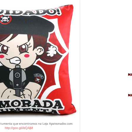
Ma
M
ciumenta que encontramos na Loja Apaixonados.com:
http://goo.gl/AtQAjM