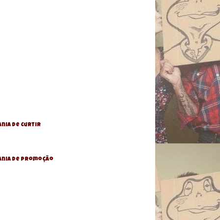
nia de Curtir
ania De Promoção