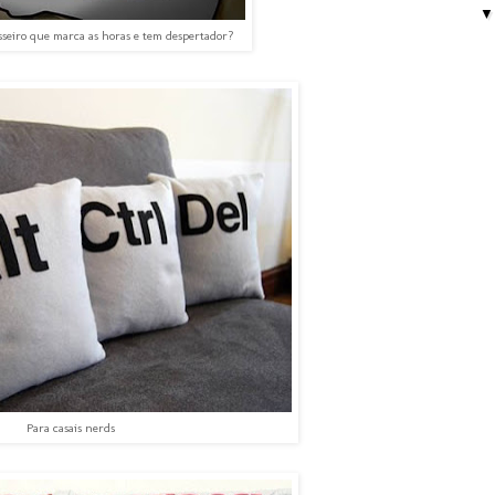
seiro que marca as horas e tem despertador?
Para casais nerds