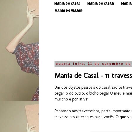
Mania de Casal
Mania de Casar
Mania
Mania de Viajar
quarta-feira, 11 de setembro de
Mania de Casal - 11 travess
Um dos objetos pessoais do casal são os tra
pegar o do outro, o bicho pega! O meu é mais
murcho e por ai vai.
Pensando nos travesseiros, parte importante
travesseiros diferentes para vocês. O que v