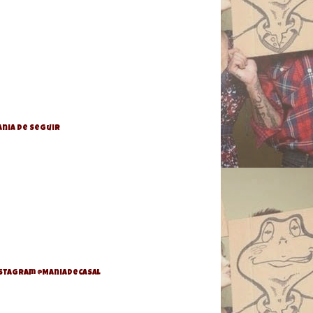
nia de Seguir
stagram @ManiaDeCasal