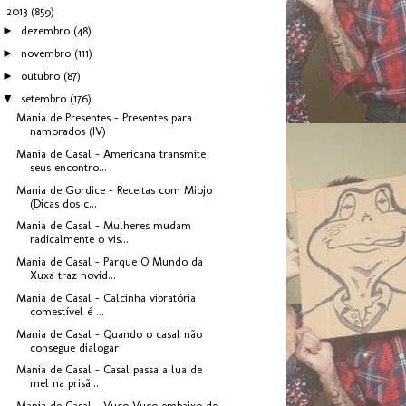
▼
2013
(859)
►
dezembro
(48)
►
novembro
(111)
►
outubro
(87)
▼
setembro
(176)
Mania de Presentes - Presentes para
namorados (IV)
Mania de Casal - Americana transmite
seus encontro...
Mania de Gordice - Receitas com Miojo
(Dicas dos c...
Mania de Casal - Mulheres mudam
radicalmente o vis...
Mania de Casal - Parque O Mundo da
Xuxa traz novid...
Mania de Casal - Calcinha vibratória
comestível é ...
Mania de Casal - Quando o casal não
consegue dialogar
Mania de Casal - Casal passa a lua de
mel na prisã...
Mania de Casal - Vuco Vuco embaixo do