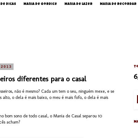
 de Dicas
Mania de Gordice
Mania de Lazer
Mania de Recordar
 2013
To
6
eiros diferentes para o casal
vesseiros, não é mesmo? Cada um tem o seu, ninguém mexe, e se
 alto, o dela é mais baixo, o meu é mais fofo, o dela é mais
 no bom sono de todo casal, o Mania de Casal separou 10
ocês acham?
M