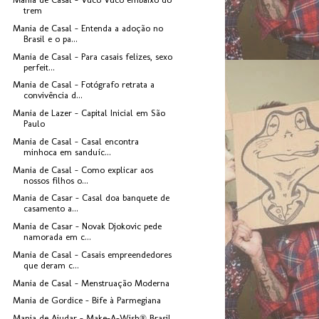
trem
Mania de Casal - Entenda a adoção no
Brasil e o pa...
Mania de Casal - Para casais felizes, sexo
perfeit...
Mania de Casal - Fotógrafo retrata a
convivência d...
Mania de Lazer - Capital Inicial em São
Paulo
Mania de Casal - Casal encontra
minhoca em sanduíc...
Mania de Casal - Como explicar aos
nossos filhos o...
Mania de Casar - Casal doa banquete de
casamento a...
Mania de Casar - Novak Djokovic pede
namorada em c...
Mania de Casal - Casais empreendedores
que deram c...
Mania de Casal - Menstruação Moderna
Mania de Gordice - Bife à Parmegiana
Mania de Ajudar - Make-A-Wish® Brasil