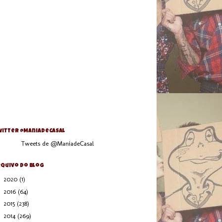
itter @ManiaDeCasal
Tweets de @ManiadeCasal
quivo do blog
►
2020
(1)
►
2016
(64)
►
2015
(238)
►
2014
(269)