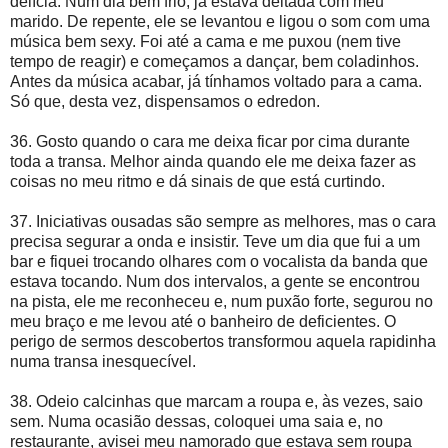
delícia. Num dia bem frio, já estava deitada com meu
marido. De repente, ele se levantou e ligou o som com uma
música bem sexy. Foi até a cama e me puxou (nem tive
tempo de reagir) e começamos a dançar, bem coladinhos.
Antes da música acabar, já tínhamos voltado para a cama.
Só que, desta vez, dispensamos o edredon.
36. Gosto quando o cara me deixa ficar por cima durante
toda a transa. Melhor ainda quando ele me deixa fazer as
coisas no meu ritmo e dá sinais de que está curtindo.
37. Iniciativas ousadas são sempre as melhores, mas o cara
precisa segurar a onda e insistir. Teve um dia que fui a um
bar e fiquei trocando olhares com o vocalista da banda que
estava tocando. Num dos intervalos, a gente se encontrou
na pista, ele me reconheceu e, num puxão forte, segurou no
meu braço e me levou até o banheiro de deficientes. O
perigo de sermos descobertos transformou aquela rapidinha
numa transa inesquecível.
38. Odeio calcinhas que marcam a roupa e, às vezes, saio
sem. Numa ocasião dessas, coloquei uma saia e, no
restaurante, avisei meu namorado que estava sem roupa