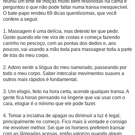
reuniu um time de moças muito bem resolvidas na cama e
perguntou o que não pode faltar numa transa inesquecível.
O bate-papo rendeu 69 dicas quentíssimas, que você
confere a seguir.
1. Massagem é uma delícia, mas detesto ter que pedir.
Gosto quando ele me vira de costas e começa fazendo
carinho no pescoço, com as pontas dos dedos e, aos
poucos, vai usando a mão toda para massagear toda a parte
de trás do meu corpo.
2. Adoro sentir a língua do meu namorado, passeando por
todo o meu corpo. Saber intercalar movimentos suaves a
outros mais rápidos é fundamental.
3. Um elogio, feito na hora certa, acende qualquer transa. A
gente fica horas pensando na lingerie que vai usar com o
cara, elogiar é o mínimo que ele pode fazer.
4. Tomar a inciativa de apagar ou diminuir a luz é legal,
principalmente no começo. Fico mais à vontade e consigo
me envolver melhor. Sei que os homens preferem transar
com as lâmpadas acesas, então valorizo quando algum