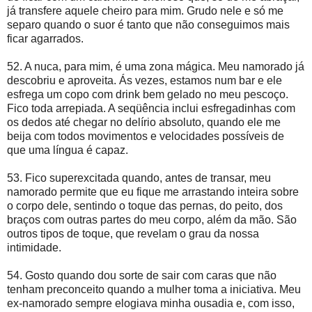
já transfere aquele cheiro para mim. Grudo nele e só me
separo quando o suor é tanto que não conseguimos mais
ficar agarrados.
52. A nuca, para mim, é uma zona mágica. Meu namorado já
descobriu e aproveita. Ás vezes, estamos num bar e ele
esfrega um copo com drink bem gelado no meu pescoço.
Fico toda arrepiada. A seqüência inclui esfregadinhas com
os dedos até chegar no delírio absoluto, quando ele me
beija com todos movimentos e velocidades possíveis de
que uma língua é capaz.
53. Fico superexcitada quando, antes de transar, meu
namorado permite que eu fique me arrastando inteira sobre
o corpo dele, sentindo o toque das pernas, do peito, dos
braços com outras partes do meu corpo, além da mão. São
outros tipos de toque, que revelam o grau da nossa
intimidade.
54. Gosto quando dou sorte de sair com caras que não
tenham preconceito quando a mulher toma a iniciativa. Meu
ex-namorado sempre elogiava minha ousadia e, com isso,