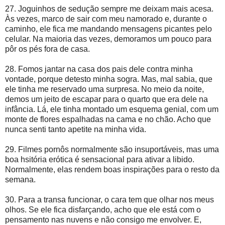
27. Joguinhos de sedução sempre me deixam mais acesa.
Às vezes, marco de sair com meu namorado e, durante o
caminho, ele fica me mandando mensagens picantes pelo
celular. Na maioria das vezes, demoramos um pouco para
pôr os pés fora de casa.
28. Fomos jantar na casa dos pais dele contra minha
vontade, porque detesto minha sogra. Mas, mal sabia, que
ele tinha me reservado uma surpresa. No meio da noite,
demos um jeito de escapar para o quarto que era dele na
infância. Lá, ele tinha montado um esquema genial, com um
monte de flores espalhadas na cama e no chão. Acho que
nunca senti tanto apetite na minha vida.
29. Filmes pornôs normalmente são insuportáveis, mas uma
boa hsitória erótica é sensacional para ativar a libido.
Normalmente, elas rendem boas inspirações para o resto da
semana.
30. Para a transa funcionar, o cara tem que olhar nos meus
olhos. Se ele fica disfarçando, acho que ele está com o
pensamento nas nuvens e não consigo me envolver. E,