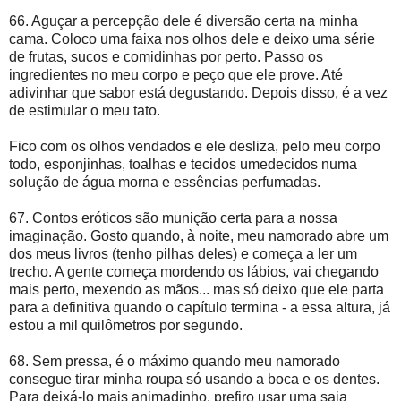
66. Aguçar a percepção dele é diversão certa na minha
cama. Coloco uma faixa nos olhos dele e deixo uma série
de frutas, sucos e comidinhas por perto. Passo os
ingredientes no meu corpo e peço que ele prove. Até
adivinhar que sabor está degustando. Depois disso, é a vez
de estimular o meu tato.
Fico com os olhos vendados e ele desliza, pelo meu corpo
todo, esponjinhas, toalhas e tecidos umedecidos numa
solução de água morna e essências perfumadas.
67. Contos eróticos são munição certa para a nossa
imaginação. Gosto quando, à noite, meu namorado abre um
dos meus livros (tenho pilhas deles) e começa a ler um
trecho. A gente começa mordendo os lábios, vai chegando
mais perto, mexendo as mãos... mas só deixo que ele parta
para a definitiva quando o capítulo termina - a essa altura, já
estou a mil quilômetros por segundo.
68. Sem pressa, é o máximo quando meu namorado
consegue tirar minha roupa só usando a boca e os dentes.
Para deixá-lo mais animadinho, prefiro usar uma saia