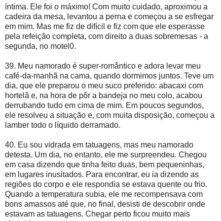
íntima. Ele foi o máximo! Com muito cuidado, aproximou a
cadeira da mesa, levantou a perna e começou a se esfregar
em mim. Mas me fiz de difícil e fiz com que ele esperasse
pela refeição completa, com direito a duas sobremesas - a
segunda, no motel0.
39. Meu namorado é super-romântico e adora levar meu
café-da-manhã na cama, quando dormimos juntos. Teve um
dia, que ele preparou o meu suco preferido: abacaxi com
hortelã e, na hora de pôr a bandeja no meu colo, acabou
derrubando tudo em cima de mim. Em poucos segundos,
ele resolveu a situação e, com muita disposição, começou a
lamber todo o líquido derramado.
40. Eu sou vidrada em tatuagens, mas meu namorado
detesta. Um dia, no entanto, ele me surpreendeu. Chegou
em casa dizendo que tinha feito duas, bem pequeninhas,
em lugares inusitados. Para encontrar, eu ia dizendo as
regiões do corpo e ele respondia se estava quente ou frio.
Quando a temperatura subia, ele me recompensava com
bons amassos até que, no final, desisti de descobrir onde
estavam as tatuagens. Chegar perto ficou muito mais