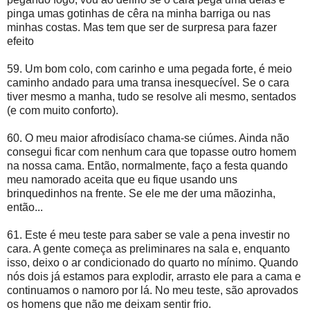
pinga umas gotinhas de cêra na minha barriga ou nas
minhas costas. Mas tem que ser de surpresa para fazer
efeito
59. Um bom colo, com carinho e uma pegada forte, é meio
caminho andado para uma transa inesquecível. Se o cara
tiver mesmo a manha, tudo se resolve ali mesmo, sentados
(e com muito conforto).
60. O meu maior afrodisíaco chama-se ciúmes. Ainda não
consegui ficar com nenhum cara que topasse outro homem
na nossa cama. Então, normalmente, faço a festa quando
meu namorado aceita que eu fique usando uns
brinquedinhos na frente. Se ele me der uma mãozinha,
então...
61. Este é meu teste para saber se vale a pena investir no
cara. A gente começa as preliminares na sala e, enquanto
isso, deixo o ar condicionado do quarto no mínimo. Quando
nós dois já estamos para explodir, arrasto ele para a cama e
continuamos o namoro por lá. No meu teste, são aprovados
os homens que não me deixam sentir frio.