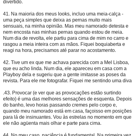
divertido.
41. Na maioria dos meus looks, incluo uma meia-calça -
uma peça simples que deixa as pernas muito mais
sensuais, na minha opinião. Mas meu namorado detesta e
nem encosta nas minhas pernas quando estou de meia.
Num dia de revolta, ele partiu para cima de mim no carro e
rasgou a meia inteira com as mãos. Fiquei boquiaberta e
reagi na hora, precisamos até parar no acostamento.
42. Tive um ex que me achava parecida com a Mel Lisboa,
que eu acho linda. Num dia, ele apareceu em casa com a
Playboy dela e sugeriu que a gente imitasse as poses da
revista. Para ele me fotografar. Fiquei me sentindo uma diva
.43. Provocar (e ver que as provocações estão surtindo
efeito) é uma das melhores sensações de esquenta. Depois
do banho, levo horas passando cremes pelo corpo e,
quando meu namorado está em casa, façoisso em posições
para lá de insinuantes. Vou às estrelas no momento em que
ele não agüenta mais olhar e parte para cima.
44. No meu caso, paciência é fundamental. Na primeira vez