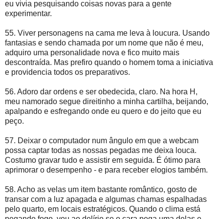
eu vivia pesquisando coisas novas para a gente
experimentar.
55. Viver personagens na cama me leva à loucura. Usando
fantasias e sendo chamada por um nome que não é meu,
adquiro uma personalidade nova e fico muito mais
descontraída. Mas prefiro quando o homem toma a iniciativa
e providencia todos os preparativos.
56. Adoro dar ordens e ser obedecida, claro. Na hora H,
meu namorado segue direitinho a minha cartilha, beijando,
apalpando e esfregando onde eu quero e do jeito que eu
peço.
57. Deixar o computador num ângulo em que a webcam
possa captar todas as nossas pegadas me deixa louca.
Costumo gravar tudo e assistir em seguida. É ótimo para
aprimorar o desempenho - e para receber elogios também.
58. Acho as velas um item bastante romântico, gosto de
transar com a luz apagada e algumas chamas espalhadas
pelo quarto, em locais estratégicos. Quando o clima está
pegando fogo, vou ao delírio se o cara pega uma delas e